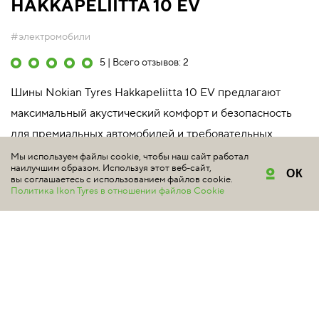
HAKKAPELIITTA 10 EV
#электромобили
5 | Всего отзывов: 2
Шины Nokian Tyres Hakkapeliitta 10 EV предлагают
максимальный акустический комфорт и безопасность
для премиальных автомобилей и требовательных
водителей.
Мы используем файлы cookie, чтобы наш сайт работал
наилучшим образом. Используя этот веб-сайт,
ОК
Подробнее
вы соглашаетесь с использованием файлов cookie.
Политика Ikon Tyres в отношении файлов Cookie
265/45 R21 108T XL SILENTDRIVE
TSF00015 индекс скорости 190 км/ч
максимальная нагрузка 1000 кг
Уточняйте цену у продавцов
Снята с производства