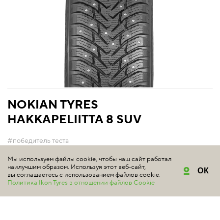
NOKIAN TYRES
HAKKAPELIITTA 8 SUV
#победитель теста
4.9 | Всего отзывов: 45
Мы используем файлы cookie, чтобы наш сайт работал
наилучшим образом. Используя этот веб-сайт,
ОК
вы соглашаетесь с использованием файлов cookie.
Шипованная шина Nokian Tyres Hakkapeliitta 8 SUV от
Политика Ikon Tyres в отношении файлов Cookie
компании-изобретателя зимних шин противостоит
экстремальным условиям северной зимы. Технология