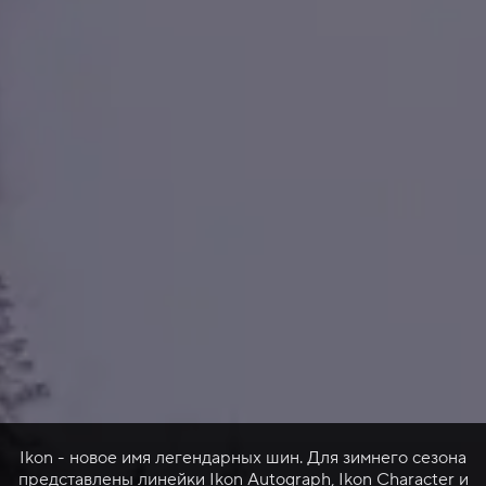
Ikon - новое имя легендарных шин. Для зимнего сезона
представлены линейки Ikon Autograph, Ikon Character и