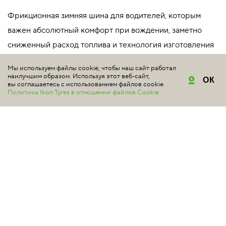
Фрикционная зимняя шина для водителей, которым
важен абсолютный комфорт при вождении, заметно
сниженный расход топлива и технология изготовления
нешипованных зимних шин с наилучшими
Мы используем файлы cookie, чтобы наш сайт работал
характеристиками безопасности.
наилучшим образом. Используя этот веб-сайт,
ОК
вы соглашаетесь с использованием файлов cookie.
Подробнее
Политика Ikon Tyres в отношении файлов Cookie
245/35 R21 96R XL
T429851 индекс скорости 170 км/ч
максимальная нагрузка 710 кг
Уточняйте цену у продавцов
Снята с производства
КУПИТЬ