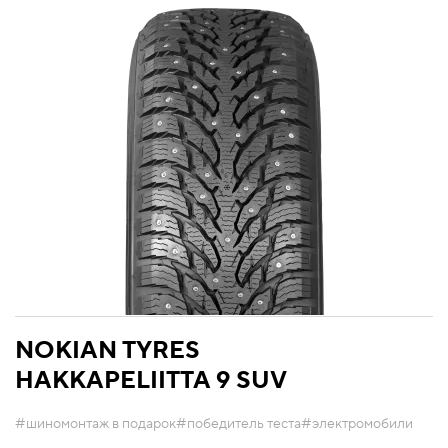
NOKIAN TYRES
HAKKAPELIITTA 9 SUV
#шиномонтаж в подарок
#победитель теста
#электромобили