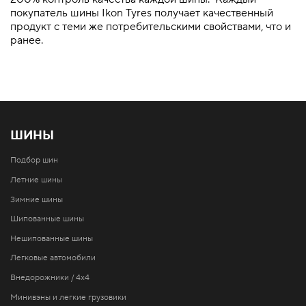
покупатель шины Ikon Tyres получает качественный
продукт с теми же потребительскими свойствами, что и
ранее.
ШИНЫ
Подбор шин
Летние шины
Зимние шины
Шипованные шины
Нешипованные шины
Легковые автомобили
Внедорожники / 4x4
Минивэны и легкие грузовики