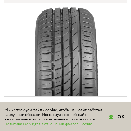
NOKIAN TYRES
Мы используем файлы cookie, чтобы наш сайт работал
NORDMAN SX3
наилучшим образом. Используя этот веб-сайт,
ОК
вы соглашаетесь с использованием файлов cookie.
Политика Ikon Tyres в отношении файлов Cookie
4.8 | Всего отзывов: 5