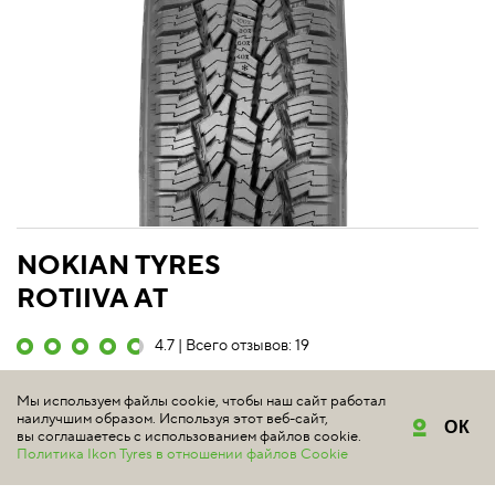
NOKIAN TYRES
ROTIIVA AT
4.7 | Всего отзывов: 19
ЛЕГКИЕ ГРУЗОВИКИ, БОЛЬШИЕ
Мы используем файлы cookie, чтобы наш сайт работал
ВНЕДОРОЖНИКИ И ПИКАПЫ
наилучшим образом. Используя этот веб-сайт,
ОК
вы соглашаетесь с использованием файлов cookie.
Политика Ikon Tyres в отношении файлов Cookie
Летняя шина для всех покрытий Nokian Tyres Rotiiva AT