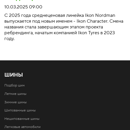
10.03.2025 09:00
С 2025 года среднеценовая линейка Ikon Nordman
выпускается под новым именем - Ikon Character. Смена
названия стала завершающим этапом проекта
ребрендинга, начатым компанией Ikon Tyres в 2023
году.
ШИНЫ
Подбор шин
Летние шины
Зимние шины
Шипованные шины
Нешипованные шины
Легковые автомобили