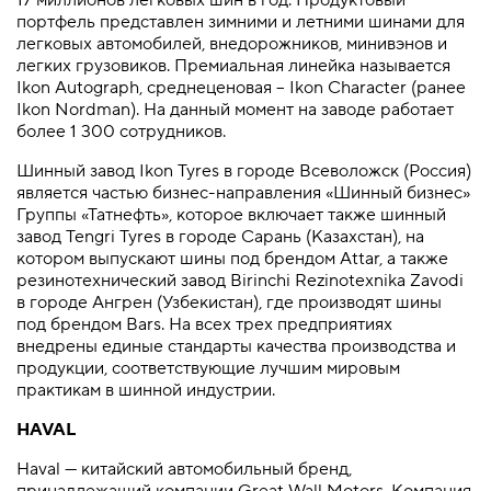
портфель представлен зимними и летними шинами для
легковых автомобилей, внедорожников, минивэнов и
легких грузовиков. Премиальная линейка называется
Ikon Autograph, среднеценовая – Ikon Character (ранее
Ikon Nordman). На данный момент на заводе работает
более 1 300 сотрудников.
Шинный завод Ikon Tyres в городе Всеволожск (Россия)
является частью бизнес-направления «Шинный бизнес»
Группы «Татнефть», которое включает также шинный
завод Tengri Tyres в городе Сарань (Казахстан), на
котором выпускают шины под брендом Attar, а также
резинотехнический завод Birinchi Rezinotexnika Zavodi
в городе Ангрен (Узбекистан), где производят шины
под брендом Bars. На всех трех предприятиях
внедрены единые стандарты качества производства и
продукции, соответствующие лучшим мировым
практикам в шинной индустрии.
HAVAL
Haval — китайский автомобильный бренд,
принадлежащий компании Great Wall Motors. Компания