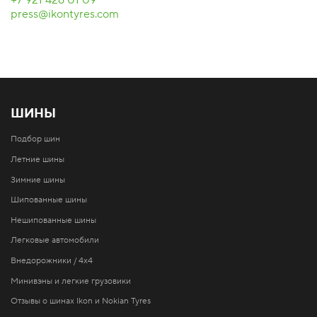
press@ikontyres.com
ШИНЫ
Подбор шин
Летние шины
Зимние шины
Шипованные шины
Нешипованные шины
Легковые автомобили
Внедорожники / 4x4
Минивэны и легкие грузовики
Отзывы о шинах Ikon и Nokian Tyres