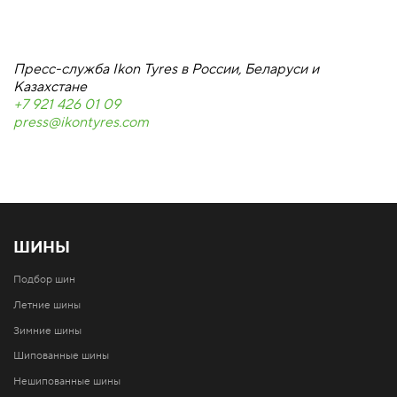
Пресс-служба Ikon Tyres в России, Беларуси и
Казахстане
+7 921 426 01 09
press@ikontyres.com
ШИНЫ
Подбор шин
Летние шины
Зимние шины
Шипованные шины
Нешипованные шины