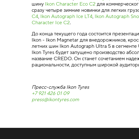
шину
Ikon Character Eco C2
для коммерческого
сразу четыре зимние новинки для легких гру
C4
,
Ikon Autograph Ice LT4
,
Ikon Autograph Sn
Character Ice C2
.
До конца текущего года состоится презентац
Ikon - Ikon Magnetar для внедорожников, кросс
летних шин Ikon Autograph Ultra 5 в сегменте 
Ikon Tyres будет запущено производство абс
название CREDO. Он станет сочетанием наде
рациональности, доступным широкой аудитор
Пресс-служба Ikon Tyres
+7 921 426 01 09
press@ikontyres.com