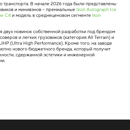
 транспорта. В начале 2026 года были представлены
зовиков и минивэнов – премиальные
Ikon Autograph Ice
ow C4
и модель в среднеценовом сегменте
Ikon
ия двух новинок собственной разработки под брендом
оверов и легких грузовиков (категория All Terrain) и
UHP (Ultra High Performance). Кроме того, на заводе
олютно нового бюджетного бренда, который получит
жности, сдержанной эстетики и инженерной
ии.