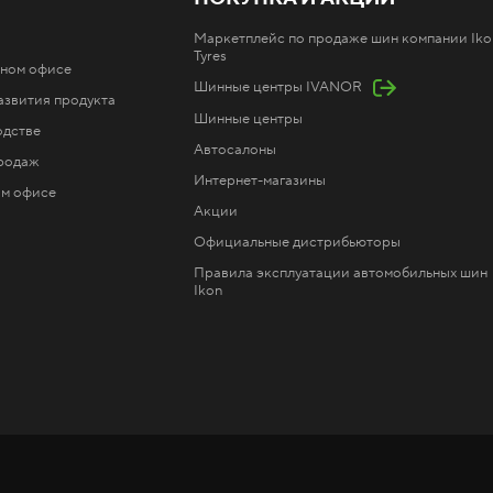
Маркетплейс по продаже шин компании Iko
Tyres
ьном офисе
Шинные центры IVANOR
азвития продукта
Шинные центры
одстве
Автосалоны
продаж
Интернет-магазины
ом офисе
Акции
Официальные дистрибьюторы
Правила эксплуатации автомобильных шин
Ikon