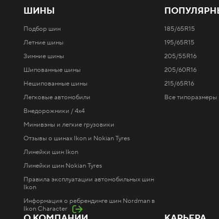
ШИНЫ
ПОПУЛЯРН
Подбор шин
185/65R15
Летние шины
195/65R15
Зимние шины
205/55R16
Шипованные шины
205/60R16
Нешипованные шины
215/65R16
Легковые автомобили
Все типоразмеры 
Внедорожники / 4x4
Минивэны и легкие грузовики
Отзывы о шинах Ikon и Nokian Tyres
Линейки шин Ikon
Линейки шин Nokian Tyres
Правила эксплуатации автомобильных шин
Ikon
Информация о ребрендинге шин Nordman в
Ikon Character
О КОМПАНИИ
КАРЬЕРА