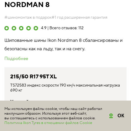
NORDMAN 8
#шиномонтаж в подарок
#1 год расширенная гарантия
4.9 | Всего отзывов: 112
Шипованные шины Ikon Nordman 8 сбалансированы и
безопасны как на льду, так и на снегу.
Подробнее
215/50 R17 95T XL
TS72583 индекс скорости 190 км/ч максимальная нагрузка
690 кг
Уточняйте цену у продавцов
Снята с производства
Мы используем файлы cookie, чтобы наш сайт работал
наилучшим образом. Используя этот веб-сайт,
ОК
вы соглашаетесь с использованием файлов cookie.
КУПИТЬ
Политика Ikon Tyres в отношении файлов Cookie